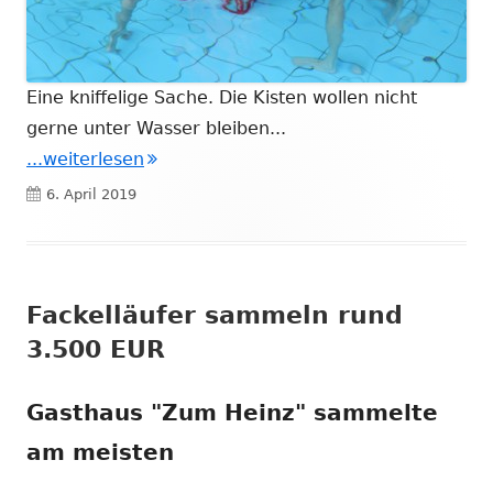
Eine kniffelige Sache. Die Kisten wollen nicht
gerne unter Wasser bleiben...
"„Blue aqua stella“ gewinnt 2. Moby-Di
...weiterlesen
Veröffentlicht
6. April 2019
am
Fackelläufer sammeln rund
3.500 EUR
Gasthaus "Zum Heinz" sammelte
am meisten