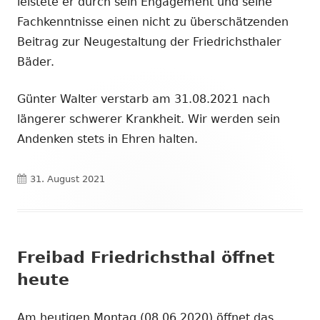
leistete er durch sein Engagement und seine
Fachkenntnisse einen nicht zu überschätzenden
Beitrag zur Neugestaltung der Friedrichsthaler
Bäder.
Günter Walter verstarb am 31.08.2021 nach
längerer schwerer Krankheit. Wir werden sein
Andenken stets in Ehren halten.
Veröffentlicht
31. August 2021
am
Freibad Friedrichsthal öffnet
heute
Am heutigen Montag (08.06.2020) öffnet das