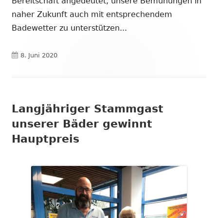
Bereitschaft angedeutet, unsere Bemühungen in
naher Zukunft auch mit entsprechendem
Badewetter zu unterstützen...
Veröffentlicht
8. Juni 2020
am
Langjähriger Stammgast
unserer Bäder gewinnt
Hauptpreis