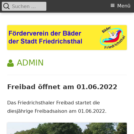
Suchen
Primäres
Menü
nach:
Menü
Springe
Förderverein der Bäder der
zum
Stadt Friedrichsthal
Inhalt
AUTOR:
ADMIN
Freibad öffnet am 01.06.2022
Das Friedrichsthaler Freibad startet die
diesjährige Freibadsaison am 01.06.2022.