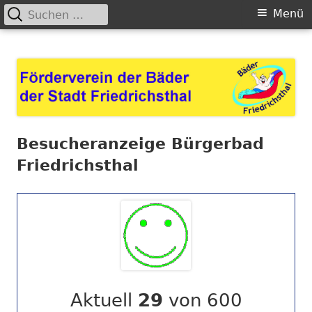
Suchen
Primäres
Menü
nach:
Menü
Springe
Förderverein der Bäder der
zum
Stadt Friedrichsthal
Inhalt
Besucheranzeige Bürgerbad
Friedrichsthal
Aktuell
29
von 600